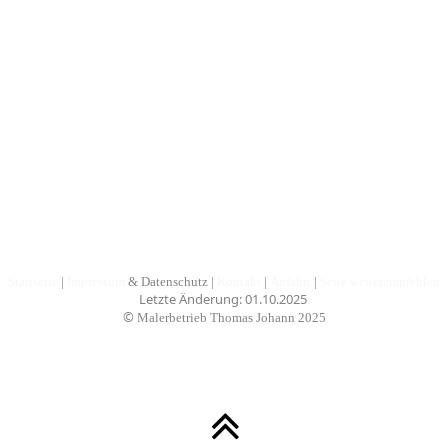
Startseite
|
Impressum
& Datenschutz
|
Kontakt
|
Anfahrt
|
Seite weiterempfehlen
Letzte Änderung: 01.10.2025
©
Malerbetrieb Thomas Johann
2025