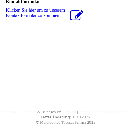
Kontaktformular
Klicken Sie hier um zu unserem
Kon­takt­for­mu­lar zu kommen
Startseite
|
Impressum
& Datenschutz
|
Kontakt
|
Anfahrt
|
Seite weiterempfehlen
Letzte Änderung: 01.10.2025
©
Malerbetrieb Thomas Johann
2025