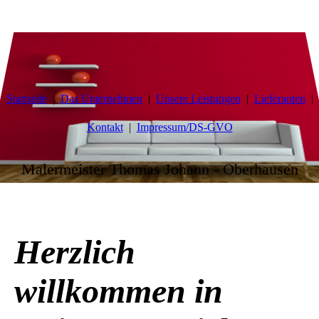
Startseite
Das Unternehmen
Unsere Leistungen
Lieferanten
Kontakt
Impressum/DS-GVO
Malermeister Thomas Johann - Oberhausen
Herzlich
willkommen in